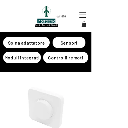
dal 1970
intertecno
Funk-Technik GmbH
Spina adattatore
Sensori
Moduli integrati
Controlli remoti