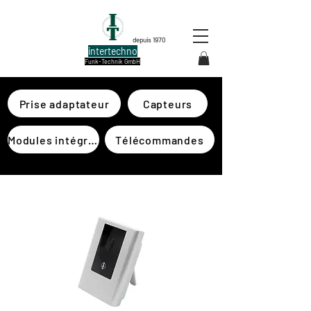
depuis 1970
intertechno
Funk-Technik GmbH
Prise adaptateur
Capteurs
Modules intégrés
Télécommandes