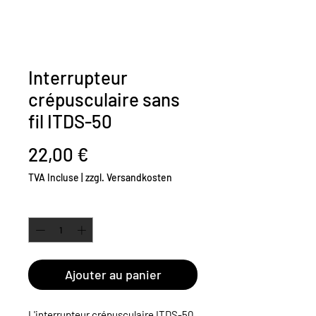
Interrupteur
crépusculaire sans
fil ITDS-50
Prix
22,00 €
TVA Incluse
|
zzgl. Versandkosten
Quantité
*
Ajouter au panier
L'interrupteur crépusculaire ITDS-50