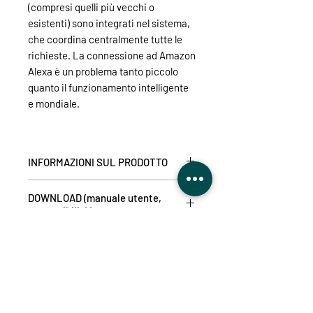
(compresi quelli più vecchi o
esistenti) sono integrati nel sistema,
che coordina centralmente tutte le
richieste. La connessione ad Amazon
Alexa è un problema tanto piccolo
quanto il funzionamento intelligente
e mondiale.
INFORMAZIONI SUL PRODOTTO
MasterGate consente la massima
DOWNLOAD (manuale utente,
libertà tramite W-LAN!
compatibilità)
Il controllo vocale con Amazon Alexa
non è un problema!
Manuale utente IT:
clicca qui
APP
Scenari e regole di automazione
Manuale utente IT:
clicca qui
possono essere creati utilizzando il
Manuale utente RO:
clicca qui
Applicazione iOS:
clicca qui
centro di controllo della casa
Manuale d'uso CZ:
clicca qui
Applicazione Android:
clicca qui
intelligente (i trigger possono essere:
Compatibilità:
clicca qui
Non ci sono ancora recensioni
avvicinamento/distanza, ora del
Dichiarazione di conformità