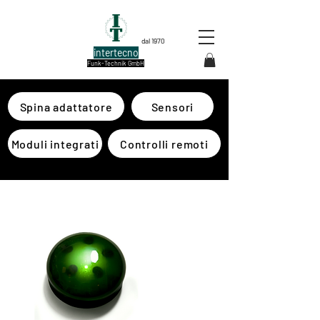
dal 1970
intertecno
Funk-Technik GmbH
Spina adattatore
Sensori
Moduli integrati
Controlli remoti