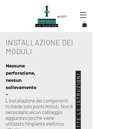
dal 1970
intertecno
Funk-Technik GmbH
INSTALLAZIONE DEI
MODULI
Nessuna
perforazione,
VISUALIZZA TUTTE LE ISTRUZIONI
nessun
sollevamento
-
L'installazione dei componenti
richiede solo pochi minuti. Non è
necessario alcun cablaggio
aggiuntivo poiché viene
utilizzato l'impianto elettrico