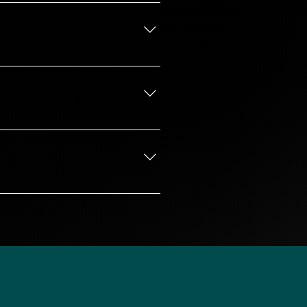
2 relé to přepne jak vodič, tak
acího kolečka) -Výukové kódy
ch produktů.
výstupní kontrole zařízení, což
ího výkonu.