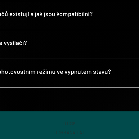
 přívodního vedení do ložnice nebo přímo do pojistkové skříňky. Se 
rické sítě.
čů existují a jak jsou kompatibilní?
diových kódů:-Kód kódovacího kolečka (nastavuje se pomocí kódov
7 milionů) Přehled kompatibility naleznete na stránkách příslušný
e vysílači?
 20 000 sepnutí nebo 3 roky.Kontrola kvality byla provedena již při 
aterie jsou proto ze záruky vyloučeny.
pohotovostním režimu ve vypnutém stavu?
ačů intertechno je <0,5W. Pro měření je vyžadován měřič efektivn
OTISK
OCHRANA DAT