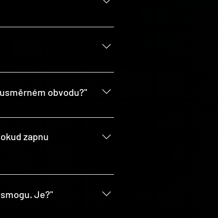
 v procentech prostřednictvím
250 může docházet k jevu doutnání.
obousměrném obvodu?"
ze jeden vypínač a druhý vypínač
Pokud zapnu
 ignorován). Po uplynutí času
omocí vestavěného spínače ITL-
rosmogu. Je?"