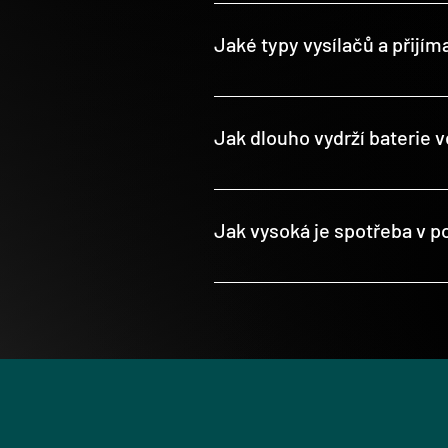
Ano, instalací jističe ITDL-1000 do
nulový vodič ložnice zcela bez elekt
Jaké typy vysílačů a přijíma
Na intertechnu existují 2 typy rá
(jeden kód je náhodně vybrán ze 6
Jak dlouho vydrží baterie v
Baterie vysílače je navržena pro až
může ovlivnit životnost baterie. B
Jak vysoká je spotřeba v 
Pohotovostní spotřeba radiopřijím