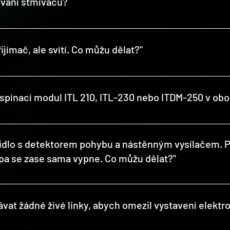
ování stmívačů?
čem!).
mače intertechno pomocí aplikace. Jas lze velmi přesně regulovat
jímač, ale svítí. Co můžu dělat?"
ýkoli přijímač zapnutí/vypnutí!U výrobků ITDM-250, ITL-210 a ITL-
avit.
/spínací modul ITL 210, ITL-230 nebo ITDM-250 v 
e mezi přepínači vést další kabel. Doporučujeme proto používat pou
lačem nebo rádiovým dvojitým vysílačem.
ítidlo s detektorem pohybu a nástěnným vysílačem. 
a se zase sama vypne. Co můžu dělat?"
. Když je detektor pohybu spuštěn, vyšle také signál ON (který je
a přijímač opět vypne světlo. Tomuto efektu se můžete vyhnout p
ávat žádné živé linky, abych omezil vystavení elekt
ohybu a nástěnného vysílače na jeden ze dvou kanálů.