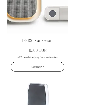
IT-9100 Funk-Gong
Ár
15,60 EUR
ÁFA beleértve
|
zzgl. Versandkosten
Kosárba