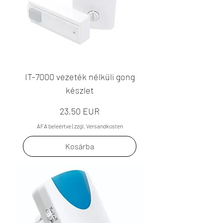
IT-7000 vezeték nélküli gong
készlet
Ár
23,50 EUR
ÁFA beleértve
|
zzgl. Versandkosten
Kosárba