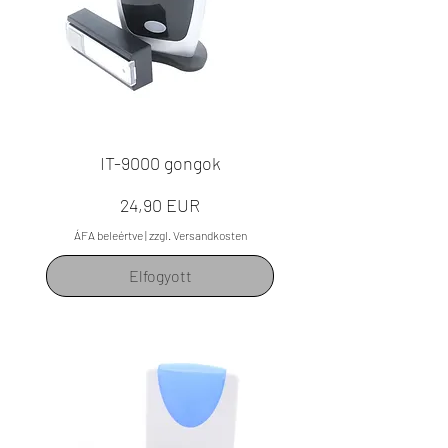
IT-9000 gongok
Ár
24,90 EUR
ÁFA beleértve
|
zzgl. Versandkosten
Elfogyott