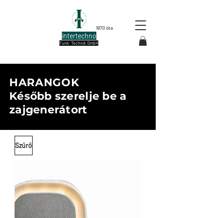
1970 óta
intertechno
Funk-Technik GmbH
HARANGOK
Később szerelje be a
zajgenerátort
Szűrő