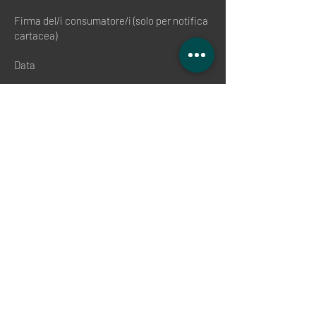
Firma del/i consumatore/i (solo per notifica
cartacea)
Data
(*) Cancellare quanto non pertinente.
Fine della revoca
(1) Evitare danni e contaminazioni. Se
possibile, ti preghiamo di rispedirci la
merce nella confezione originale con tutti
gli accessori e tutti i componenti
dell'imballaggio. Se necessario, utilizzare
un imballaggio esterno protettivo. Se non si
dispone più dell'imballaggio originale,
assicurarsi un'adeguata protezione contro i
danni da trasporto con un imballaggio
adeguato, al fine di evitare richieste di