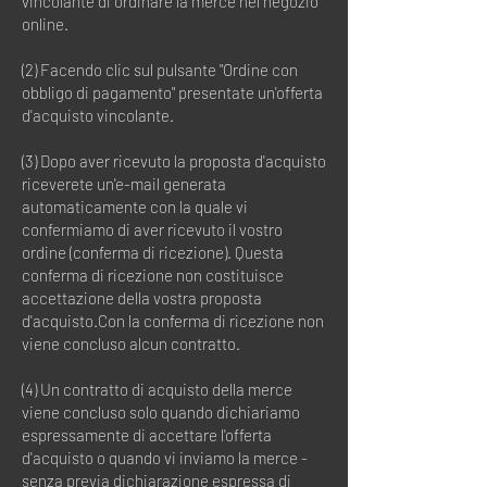
vincolante di ordinare la merce nel negozio
online.
(2) Facendo clic sul pulsante "Ordine con
obbligo di pagamento" presentate un'offerta
d'acquisto vincolante.
(3) Dopo aver ricevuto la proposta d'acquisto
riceverete un'e-mail generata
automaticamente con la quale vi
confermiamo di aver ricevuto il vostro
ordine (conferma di ricezione). Questa
conferma di ricezione non costituisce
accettazione della vostra proposta
d'acquisto.Con la conferma di ricezione non
viene concluso alcun contratto.
(4) Un contratto di acquisto della merce
viene concluso solo quando dichiariamo
espressamente di accettare l'offerta
d'acquisto o quando vi inviamo la merce -
senza previa dichiarazione espressa di