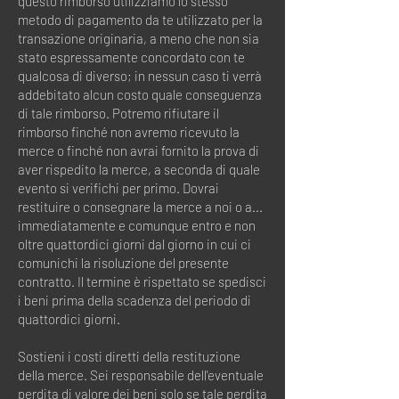
questo rimborso utilizziamo lo stesso
metodo di pagamento da te utilizzato per la
transazione originaria, a meno che non sia
stato espressamente concordato con te
qualcosa di diverso; in nessun caso ti verrà
addebitato alcun costo quale conseguenza
di tale rimborso. Potremo rifiutare il
rimborso finché non avremo ricevuto la
merce o finché non avrai fornito la prova di
aver rispedito la merce, a seconda di quale
evento si verifichi per primo. Dovrai
restituire o consegnare la merce a noi o a...
immediatamente e comunque entro e non
oltre quattordici giorni dal giorno in cui ci
comunichi la risoluzione del presente
contratto. Il termine è rispettato se spedisci
i beni prima della scadenza del periodo di
quattordici giorni.
Sostieni i costi diretti della restituzione
della merce. Sei responsabile dell'eventuale
perdita di valore dei beni solo se tale perdita