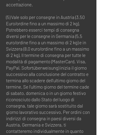
accettazione.
(5) Vale solo per consegne in Austria (3,50
Euro/ordine fino a un massimo di 2 kg).
Potrebbero esserci tempi di consegna
diversi per le consegne in Germania (5,5
euro/ordine fino a un massimo di 2 kg) e in
Svizzera (8,0 euro/ordine fino a un massimo
di 2 kg). Il termine di consegna per tutte le
modalità di pagamento (MasterCard, Visa,
PayPal, Sofortüberweisung) inizia il giorno
successivo alla conclusione del contratto e
termina allo scadere dell'ultimo giorno del
termine. Se l'ultimo giorno del termine cade
di sabato, domenica o in un giorno festivo
riconosciuto dallo Stato del luogo di
consegna, tale giorno sarà sostituito dal
giorno lavorativo successivo. Per ordini con
indirizzi di consegna in paesi diversi da
Austria, Germania e Svizzera, ti
contatteremo individualmente in quanto