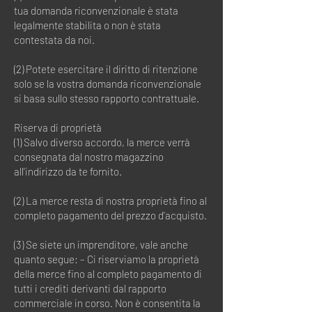
tua domanda riconvenzionale è stata
legalmente stabilita o non è stata
contestata da noi.
(2) Potete esercitare il diritto di ritenzione
solo se la vostra domanda riconvenzionale
si basa sullo stesso rapporto contrattuale.
Riserva di proprietà
(1) Salvo diverso accordo, la merce verrà
consegnata dal nostro magazzino
all'indirizzo da te fornito.
(2) La merce resta di nostra proprietà fino al
completo pagamento del prezzo d'acquisto.
(3) Se siete un imprenditore, vale anche
quanto segue: – Ci riserviamo la proprietà
della merce fino al completo pagamento di
tutti i crediti derivanti dal rapporto
commerciale in corso. Non è consentita la