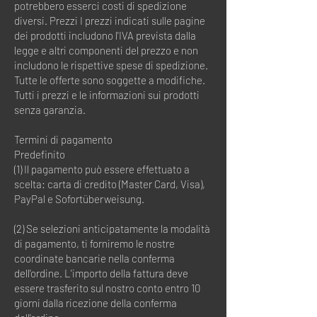
potrebbero esserci costi di spedizione
diversi. Prezzi I prezzi indicati sulle pagine
dei prodotti includono l'IVA prevista dalla
legge e altri componenti del prezzo e non
includono le rispettive spese di spedizione.
Tutte le offerte sono soggette a modifiche.
Tutti i prezzi e le informazioni sui prodotti
senza garanzia.
Termini di pagamento
Predefinito
(1) Il pagamento può essere effettuato a
scelta: carta di credito (Master Card, Visa),
PayPal e Sofortüberweisung.
(2) Se selezioni anticipatamente la modalità
di pagamento, ti forniremo le nostre
coordinate bancarie nella conferma
dell'ordine. L'importo della fattura deve
essere trasferito sul nostro conto entro 10
giorni dalla ricezione della conferma