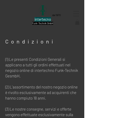
dal 1970
intertecno
Funk-Technik GmbH
Condizioni
(1) Le presenti Condizioni Generali si
applicano a tutti gli ordini effettuati nel
negozio online di intertechno Funk-Technik
GesmbH.
(2) L'assortimento del nostro negozio online
è rivolto esclusivamente ad acquirenti che
hanno compiuto 18 anni.
(3) Le nostre consegne, servizi e offerte
vengono effettuate esclusivamente sulla