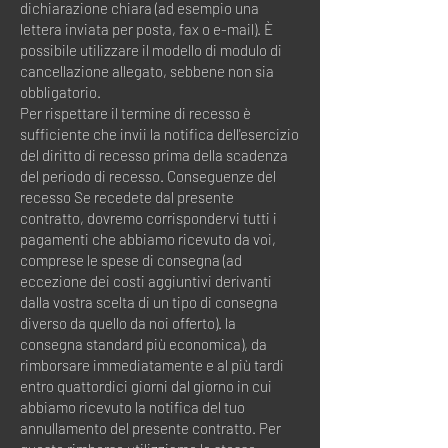
dichiarazione chiara (ad esempio una
lettera inviata per posta, fax o e-mail). È
possibile utilizzare il modello di modulo di
cancellazione allegato, sebbene non sia
obbligatorio.
Per rispettare il termine di recesso è
sufficiente che invii la notifica dell'esercizio
del diritto di recesso prima della scadenza
del periodo di recesso. Conseguenze del
recesso Se recedete dal presente
contratto, dovremo corrispondervi tutti i
pagamenti che abbiamo ricevuto da voi,
comprese le spese di consegna (ad
eccezione dei costi aggiuntivi derivanti
dalla vostra scelta di un tipo di consegna
diverso da quello da noi offerto). la
consegna standard più economica), da
rimborsare immediatamente e al più tardi
entro quattordici giorni dal giorno in cui
abbiamo ricevuto la notifica del tuo
annullamento del presente contratto. Per