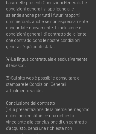
base delle presenti Condizioni Generali. Le
condizioni generali si applicano alle
aziende anche per tutti i futuri rapporti
commerciali, anche se non espressamente
concordate nuovamente. L'inclusione di
condizioni generali di contratto del cliente
che contraddicono le nostre condizioni
generali è già contestata.
(4) La lingua contrattuale è esclusivamente
il tedesco.
(5) Sul sito web è possibile consultare e
stampare le Condizioni Generali
attualmente valide.
Conclusione del contratto
(1) La presentazione della merce nel negozio
online non costituisce una richiesta
vincolante alla conclusione di un contratto
d'acquisto, bensì una richiesta non