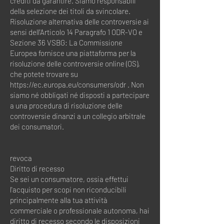
crediti da garantire. Siamo responsabili
della selezione dei titoli da svincolare.
Risoluzione alternativa delle controversie ai
sensi dell'Articolo 14 Paragrafo 1 ODR-VO e
Sezione 36 VSBG: La Commissione
Europea fornisce una piattaforma per la
risoluzione delle controversie online (OS),
che potete trovare su
https://ec.europa.eu/consumers/odr
. Non
siamo né obbligati né disposti a partecipare
a una procedura di risoluzione delle
controversie dinanzi a un collegio arbitrale
dei consumatori.
revoca
Diritto di recesso
Se sei un consumatore, ossia effettui
l'acquisto per scopi non riconducibili
principalmente alla tua attività
commerciale o professionale autonoma, hai
diritto di recesso secondo le disposizioni