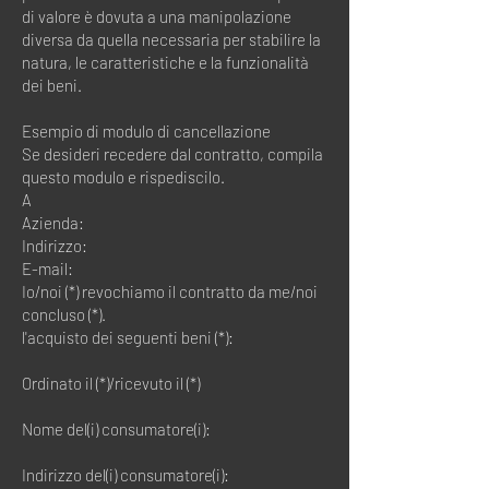
di valore è dovuta a una manipolazione
diversa da quella necessaria per stabilire la
natura, le caratteristiche e la funzionalità
dei beni.
Esempio di modulo di cancellazione
Se desideri recedere dal contratto, compila
questo modulo e rispediscilo.
A
Azienda:
Indirizzo:
E-mail:
Io/noi (*) revochiamo il contratto da me/noi
concluso (*).
l'acquisto dei seguenti beni (*):
Ordinato il (*)/ricevuto il (*)
Nome del(i) consumatore(i):
Indirizzo del(i) consumatore(i):