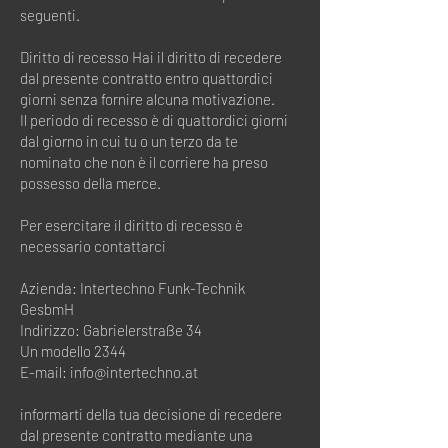
seguenti.
Diritto di recesso Hai il diritto di recedere
dal presente contratto entro quattordici
giorni senza fornire alcuna motivazione.
Il periodo di recesso è di quattordici giorni
dal giorno in cui tu o un terzo da te
nominato che non è il corriere ha preso
possesso della merce.
Per esercitare il diritto di recesso è
necessario contattarci
Azienda: Intertechno Funk-Technik
GesbmH
Indirizzo: Gabrielerstraße 34
Un modello 2344
E-mail:
info@intertechno.at
informarti della tua decisione di recedere
dal presente contratto mediante una