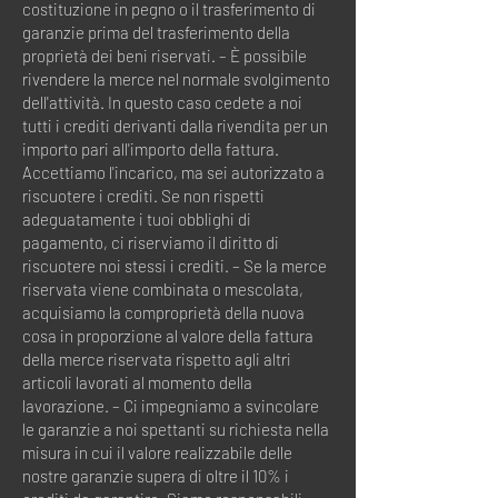
costituzione in pegno o il trasferimento di
garanzie prima del trasferimento della
proprietà dei beni riservati. – È possibile
rivendere la merce nel normale svolgimento
dell'attività. In questo caso cedete a noi
tutti i crediti derivanti dalla rivendita per un
importo pari all'importo della fattura.
Accettiamo l'incarico, ma sei autorizzato a
riscuotere i crediti. Se non rispetti
adeguatamente i tuoi obblighi di
pagamento, ci riserviamo il diritto di
riscuotere noi stessi i crediti. – Se la merce
riservata viene combinata o mescolata,
acquisiamo la comproprietà della nuova
cosa in proporzione al valore della fattura
della merce riservata rispetto agli altri
articoli lavorati al momento della
lavorazione. – Ci impegniamo a svincolare
le garanzie a noi spettanti su richiesta nella
misura in cui il valore realizzabile delle
nostre garanzie supera di oltre il 10% i